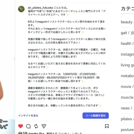
カテ
beau
gait
healt
insta
living
meta
movie
musc
news
pila
post