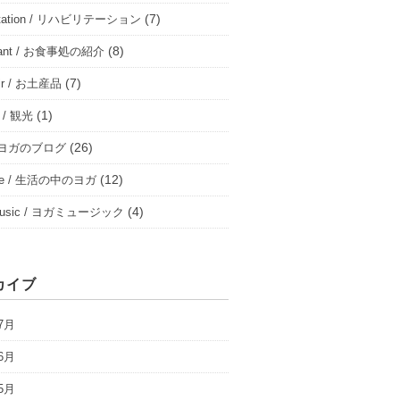
(7)
ilitation / リハビリテーション
(8)
urant / お食事処の紹介
(7)
nir / お土産品
(1)
m / 観光
(26)
 / ヨガのブログ
(12)
life / 生活の中のヨガ
(4)
music / ヨガミュージック
カイブ
7月
6月
5月