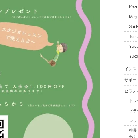
Kozu
Megu
Sai P
Tomo
Yukie
Yuko
インス
サポー
ピラテ
トレ
ピラ
レッ
機器
わり