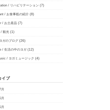
(7)
ilitation / リハビリテーション
(8)
urant / お食事処の紹介
(7)
nir / お土産品
(1)
m / 観光
(26)
 / ヨガのブログ
(12)
life / 生活の中のヨガ
(4)
music / ヨガミュージック
カイブ
7月
6月
5月