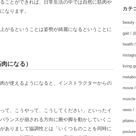
ることができれば、日常生活の中では自然に筋肉や
カテ
になります。
beau
上がるということは姿勢が綺麗になるということに
gait
healt
insta
筋肉になる）
living
meta
肉が使えるようになると、インストラクターからの
movie
musc
news
って、こうやって、こうしてください」といったイ
バランスが崩される方向に腕や脚を動かしていくこ
pila
がありまして協調性とは「いくつものことを同時に
post