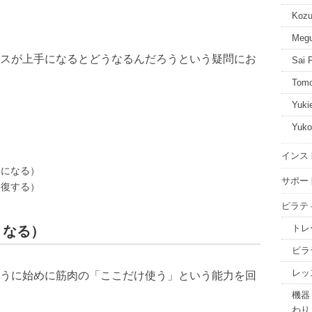
Kozu
Megu
スが上手になるとどうなるんだろうという疑問にお
Sai P
Tomo
Yukie
Yuko
インス
いになる）
サポー
回復する）
ピラテ
トレ
くなる）
ピラ
レッ
うに始めに筋肉の「ここだけ使う」という能力を回
機器
わり