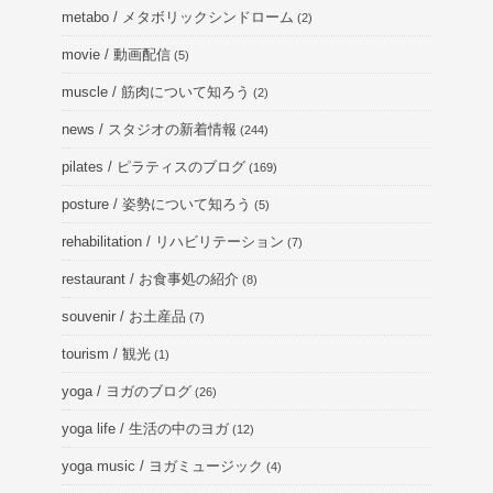
metabo / メタボリックシンドローム
(2)
movie / 動画配信
(5)
muscle / 筋肉について知ろう
(2)
news / スタジオの新着情報
(244)
pilates / ピラティスのブログ
(169)
posture / 姿勢について知ろう
(5)
rehabilitation / リハビリテーション
(7)
restaurant / お食事処の紹介
(8)
souvenir / お土産品
(7)
tourism / 観光
(1)
yoga / ヨガのブログ
(26)
yoga life / 生活の中のヨガ
(12)
yoga music / ヨガミュージック
(4)